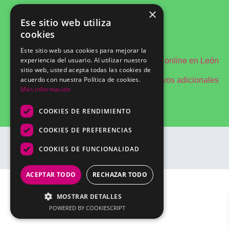
Aviso Legal
×
Politica de Privacidad
Ese sitio web utiliza
Términos y condiciones
Política de cookies
cookies
Plazo de entrega
Gastos de envío
Este sitio web usa cookies para mejorar la
experiencia del usuario. Al utilizar nuestro
Copisteria online en León
sitio web, usted acepta todas las cookies de
acuerdo con nuestra Política de cookies.
Enviar archivos adicionales
Más información
COOKIES DE RENDIMIENTO
COOKIES DE PREFERENCIAS
COOKIES DE FUNCIONALIDAD
©2026 Copistería Online .es
ACEPTAR TODO
RECHAZAR TODO
MOSTRAR DETALLES
POWERED BY COOKIESCRIPT